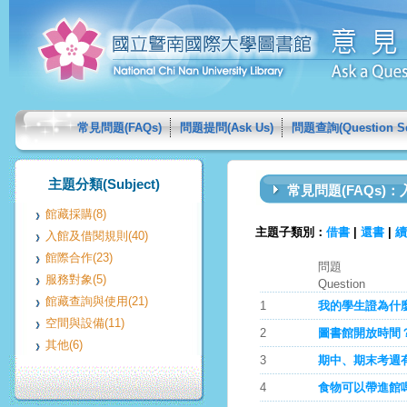
常見問題(FAQs)
問題提問(Ask Us)
問題查詢(Question Se
主題分類(Subject)
常見問題(FAQs)
館藏採購(8)
主題子類別：
借書
|
還書
|
續
入館及借閱規則(40)
館際合作(23)
問題
服務對象(5)
Question
館藏查詢與使用(21)
1
我的學生證為什
空間與設備(11)
2
圖書館開放時間
其他(6)
3
期中、期末考週
4
食物可以帶進館