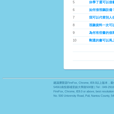
5
休學了還可以借
6
如何借視聽設備
7
我可以代替別人
8
視聽資料一次可
9
為何有些書的借
10
剛還的書可以馬
建議瀏覽器FireFox, Chrome, IE8.0以上版
54561南投縣埔里鎮大學路500號 | Tel：049-29109
FireFox, Chrome, IE8.0 or above, best resoluti
No. 500 University Road, Puli, Nantou County, 54